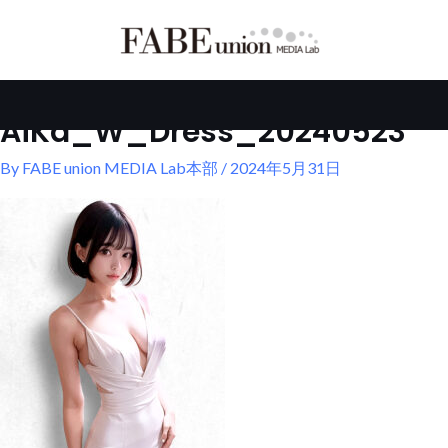
内
容
を
ス
キ
AiKa_W_Dress_20240523
ッ
プ
By
FABE union MEDIA Lab本部
/
2024年5月31日