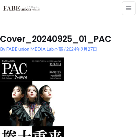
内
Mai
容
Me
を
ス
キ
Cover_20240925_01_PAC
ッ
プ
By
FABE union MEDIA Lab本部
/
2024年9月27日