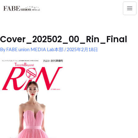
内
Mai
容
Me
を
ス
キ
Cover_202502_00_Rin_Final
ッ
プ
By
FABE union MEDIA Lab本部
/
2025年2月18日