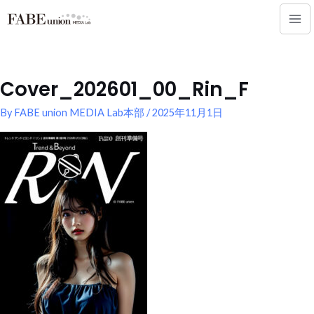
内
Mai
容
Me
を
ス
キ
Cover_202601_00_Rin_F
ッ
プ
By
FABE union MEDIA Lab本部
/
2025年11月1日