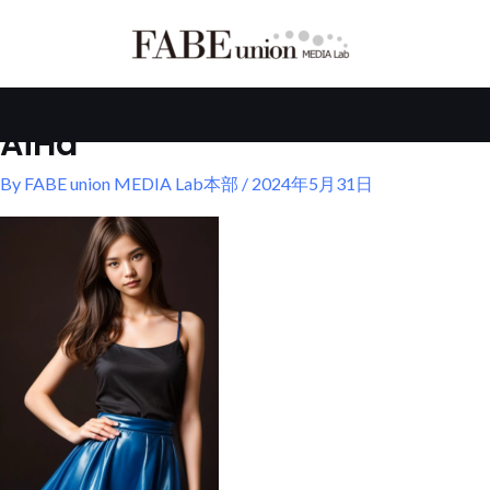
内
容
を
ス
キ
AiHa
ッ
プ
By
FABE union MEDIA Lab本部
/
2024年5月31日