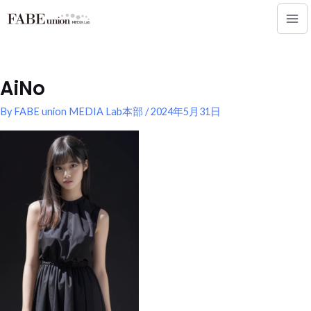
内
Mai
容
Me
を
ス
キ
AiNo
ッ
プ
By
FABE union MEDIA Lab本部
/
2024年5月31日